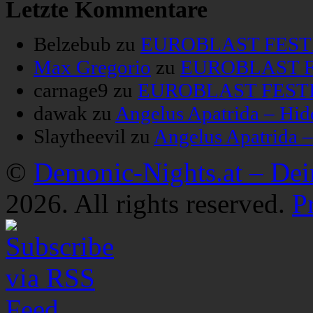
Letzte Kommentare
Belzebub
zu
EUROBLAST FESTIV
Max Gregorio
zu
EUROBLAST FE
carnage9
zu
EUROBLAST FESTIV
dawak
zu
Angelus Apatrida – Hid
Slaytheevil
zu
Angelus Apatrida 
©
Demonic-Nights.at – De
2026. All rights reserved.
P