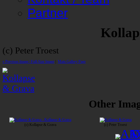
Partner
Kollap
(c) Peter Troest
« Previous Image |
Full-Size Image
|
Main Gallery Page
Other Image
(c) Kollapse & Grava
(c) Peter Troest