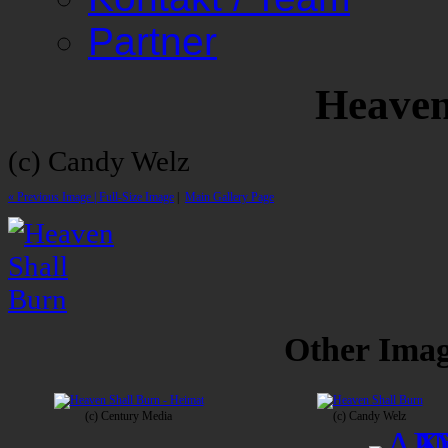
Partner
Heaven
(c) Candy Welz
« Previous Image |
Full-Size Image
|
Main Gallery Page
Other Image
(c) Century Media
(c) Candy Welz