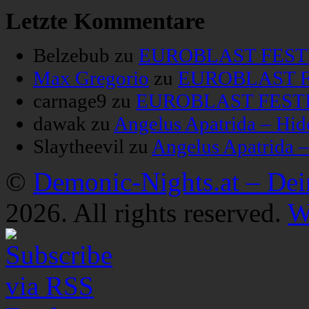
Letzte Kommentare
Belzebub
zu
EUROBLAST FESTIV
Max Gregorio
zu
EUROBLAST FE
carnage9
zu
EUROBLAST FESTIV
dawak
zu
Angelus Apatrida – Hid
Slaytheevil
zu
Angelus Apatrida 
©
Demonic-Nights.at – De
2026. All rights reserved.
W