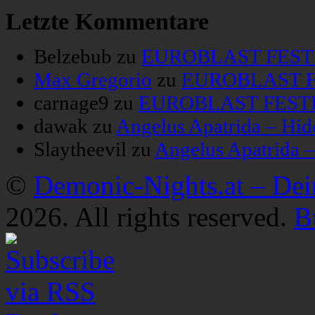
Letzte Kommentare
Belzebub
zu
EUROBLAST FESTIV
Max Gregorio
zu
EUROBLAST FE
carnage9
zu
EUROBLAST FESTIV
dawak
zu
Angelus Apatrida – Hid
Slaytheevil
zu
Angelus Apatrida 
©
Demonic-Nights.at – De
2026. All rights reserved.
B