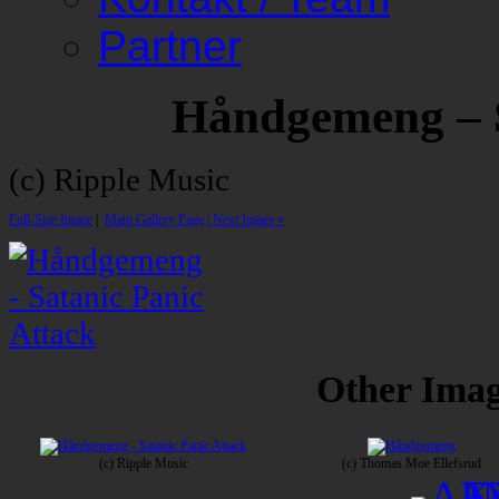
Partner
Håndgemeng – S
(c) Ripple Music
Full-Size Image
|
Main Gallery Page
| Next Image »
Other Image
(c) Ripple Music
(c) Thomas Moe Ellefsrud