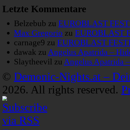
Letzte Kommentare
Belzebub
zu
EUROBLAST FESTIV
Max Gregorio
zu
EUROBLAST FE
carnage9
zu
EUROBLAST FESTIV
dawak
zu
Angelus Apatrida – Hid
Slaytheevil
zu
Angelus Apatrida 
©
Demonic-Nights.at – De
2026. All rights reserved.
P