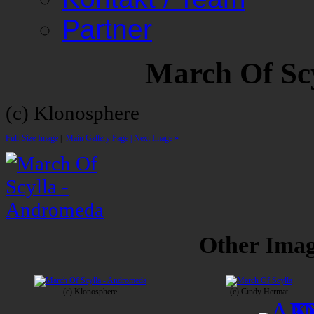
Partner
March Of Sc
(c) Klonosphere
Full-Size Image
|
Main Gallery Page
| Next Image »
Other Image
(c) Klonosphere
(c) Cindy Hermat