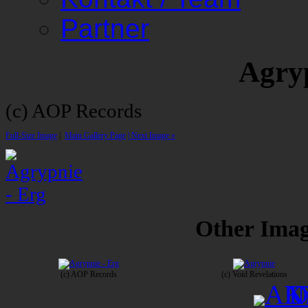
Partner
Agry
(c) AOP Records
Full-Size Image
|
Main Gallery Page
| Next Image »
Other Image
(c) AOP Records
(c) Void Revelations