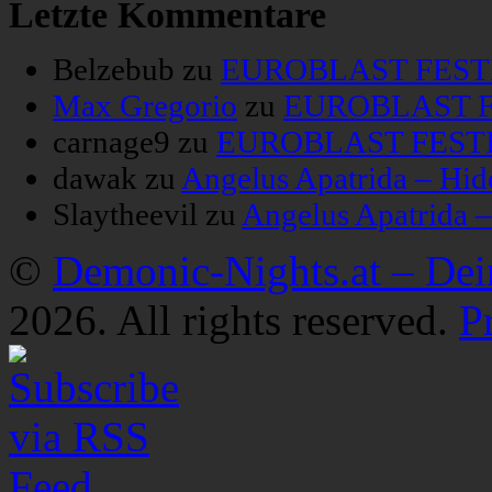
Letzte Kommentare
Belzebub
zu
EUROBLAST FESTIV
Max Gregorio
zu
EUROBLAST FE
carnage9
zu
EUROBLAST FESTIV
dawak
zu
Angelus Apatrida – Hid
Slaytheevil
zu
Angelus Apatrida 
©
Demonic-Nights.at – De
2026. All rights reserved.
P