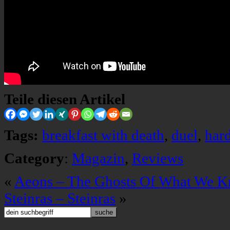
Teile diesen Artikel
Tags:
breakfast with death
,
duel
,
har
Category
:
Magazin
,
Reviews
«
Aeons – The Ghosts Of What We 
Steinras – Steinras
»