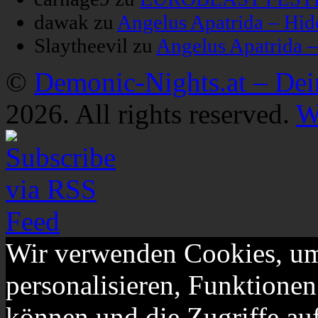
dawak
zu
Angelus Apatrida – Hid
Slaytheevil
zu
Angelus Apatrida 
©
Demonic-Nights.at – De
2026. All rights reserved.
W
Wir verwenden Cookies, um
personalisieren, Funktionen
können und die Zugriffe au