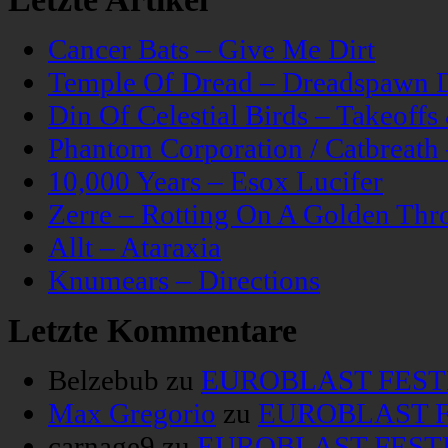
Cancer Bats – Give Me Dirt
Temple Of Dread – Dreadspawn 
Din Of Celestial Birds – Takeoff
Phantom Corporation / Catbreat
10,000 Years – Esox Lucifer
Zerre – Rotting On A Golden Thr
Allt – Ataraxia
Knumears – Directions
Letzte Kommentare
Belzebub
zu
EUROBLAST FESTIV
Max Gregorio
zu
EUROBLAST FE
carnage9
zu
EUROBLAST FESTIV