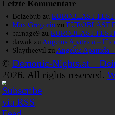
Letzte Kommentare
Belzebub
zu
EUROBLAST FESTIV
Max Gregorio
zu
EUROBLAST FE
carnage9
zu
EUROBLAST FESTIV
dawak
zu
Angelus Apatrida – Hid
Slaytheevil
zu
Angelus Apatrida 
©
Demonic-Nights.at – De
2026. All rights reserved.
W