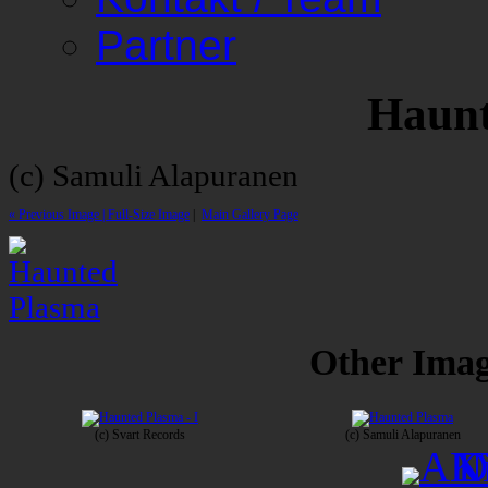
Partner
Haunt
(c) Samuli Alapuranen
« Previous Image |
Full-Size Image
|
Main Gallery Page
Other Image
(c) Svart Records
(c) Samuli Alapuranen