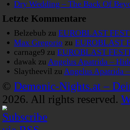
Dry Wedding – The Back Of Bey
Letzte Kommentare
Belzebub
zu
EUROBLAST FESTIV
Max Gregorio
zu
EUROBLAST FE
carnage9
zu
EUROBLAST FESTIV
dawak
zu
Angelus Apatrida – Hid
Slaytheevil
zu
Angelus Apatrida 
©
Demonic-Nights.at – De
2026. All rights reserved.
W