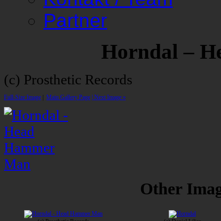
Partner
Horndal – 
(c) Prosthetic Records
Full-Size Image
|
Main Gallery Page
| Next Image »
Other Image