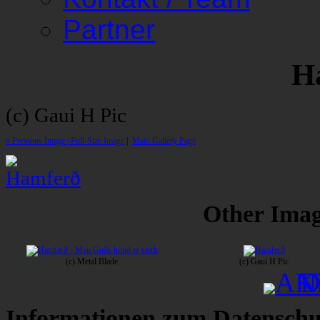
Partner
H
(c) Gaui H Pic
« Previous Image |
Full-Size Image
|
Main Gallery Page
Other Image
(c) Metal Blade
(c) Gaui H Pic
Informationen zum Datenschu