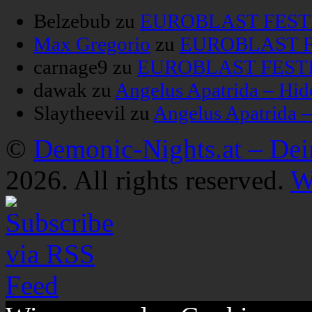
Belzebub
zu
EUROBLAST FESTIV
Max Gregorio
zu
EUROBLAST FE
carnage9
zu
EUROBLAST FESTIV
dawak
zu
Angelus Apatrida – Hid
Slaytheevil
zu
Angelus Apatrida 
©
Demonic-Nights.at – De
2026. All rights reserved.
W