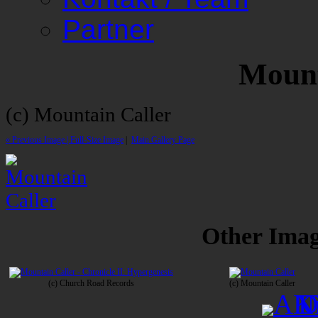
Partner
Mount
(c) Mountain Caller
« Previous Image |
Full-Size Image
|
Main Gallery Page
Other Image
(c) Church Road Records
(c) Mountain Caller