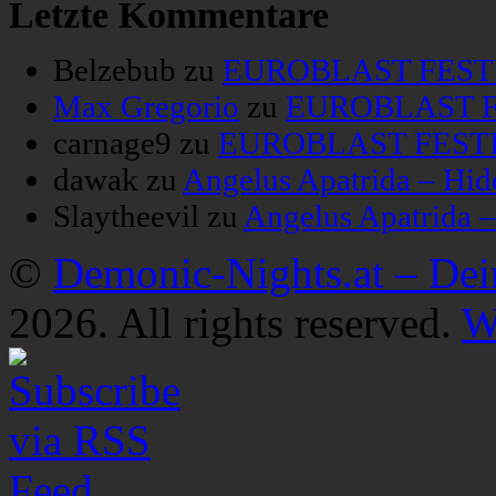
Letzte Kommentare
Belzebub
zu
EUROBLAST FESTIV
Max Gregorio
zu
EUROBLAST FE
carnage9
zu
EUROBLAST FESTIV
dawak
zu
Angelus Apatrida – Hid
Slaytheevil
zu
Angelus Apatrida 
©
Demonic-Nights.at – De
2026. All rights reserved.
W