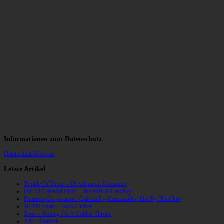
Informationen zum Datenschutz
Datenschutz-Hinweis
Letzte Artikel
Temple Of Dread – Dreadspawn Dominion
Din Of Celestial Birds – Takeoffs & Landings
Phantom Corporation / Catbreath – Commando / Die By The Claw
10,000 Years – Esox Lucifer
Zerre – Rotting On A Golden Throne
Allt – Ataraxia