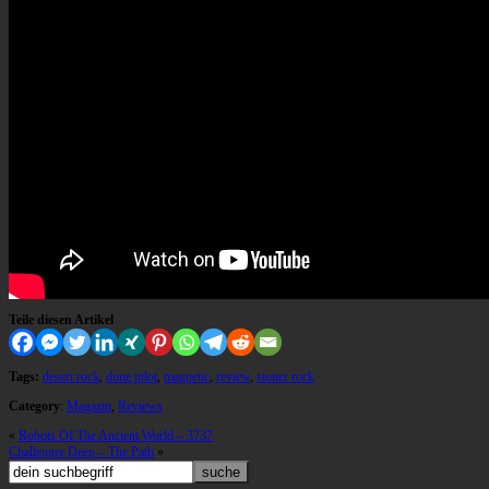
Teile diesen Artikel
Tags:
desert rock
,
dune pilot
,
magnetic
,
review
,
stoner rock
Category
:
Magazin
,
Reviews
«
Robots Of The Ancient World – 3737
Challenger Deep – The Path
»