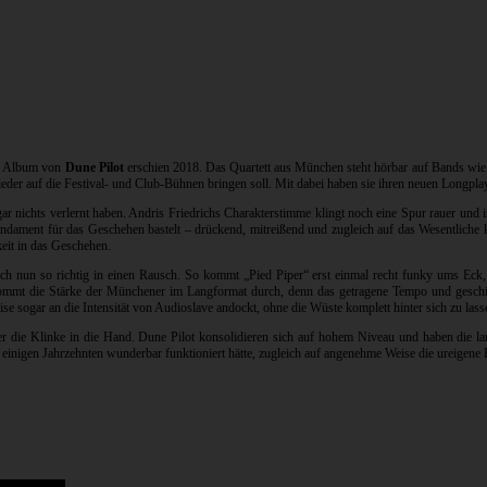
zte Album von
Dune Pilot
erschien 2018. Das Quartett aus München steht hörbar auf Bands wi
ieder auf die Festival- und Club-Bühnen bringen soll. Mit dabei haben sie ihren neuen Longpl
gar nichts verlernt haben. Andris Friedrichs Charakterstimme klingt noch eine Spur rauer und
ament für das Geschehen bastelt – drückend, mitreißend und zugleich auf das Wesentliche ko
eit in das Geschehen.
ch nun so richtig in einen Rausch. So kommt „Pied Piper“ erst einmal recht funky ums Eck,
 kommt die Stärke der Münchener im Langformat durch, denn das getragene Tempo und geschi
se sogar an die Intensität von Audioslave andockt, ohne die Wüste komplett hinter sich zu lass
ier die Klinke in die Hand. Dune Pilot konsolidieren sich auf hohem Niveau und haben die l
r einigen Jahrzehnten wunderbar funktioniert hätte, zugleich auf angenehme Weise die ureigene