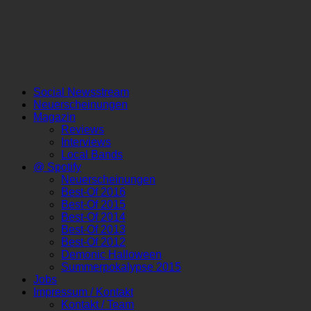
Social Newsstream
Neuerscheinungen
Magazin
Reviews
Interviews
Local Bands
@ Spotify
Neuerscheinungen
Best-Of 2016
Best-Of 2015
Best-Of 2014
Best-Of 2013
Best-Of 2012
Demonic Halloween
Summerpokalypse 2015
Jobs
Impressum / Kontakt
Kontakt / Team