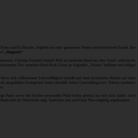
e Kyuss und Fu Manchu, begleitet von einer grandiosen Stimme und monströsem Sound. Ihre
ayer
„Magnetic“
.
 intensiver, Christian Schmidt schüttelt Riffs am laufenden Band aus dem Ärmel, während die
nzentriert. Der vermehrte Hard-Rock-Fokus im folgenden „Visions“ kollidiert mit süffigen
 bevor sich willkommene Schwerfälligkeit einstellt und einen hymnischen Refrain auf einen
ckt ausgedehnte Arrangement bieten ebenfalls hohen Unterhaltungswert. Nahezu meditative
en.
ange Pause sowie den frischen personellen Wind hörbar genutzt, um sich noch stärker, noch
 Handschrift der Münchener trägt. Spätestens jetzt sind Dune Pilot endgültig angekommen.