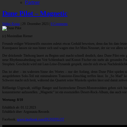
Partner
Dune Pilot – Magnetic
Walter Kraus
|
29. Dezember 2023
|
0 Comments
(c) Maximilian Riemer
Freunde erdiger Wüstenriffs mussten zuletzt etwas Geduld beweisen, denn das bis dato let
Kunstpause lassen sie nun hinter sich und wagen eine Art Mini-Neustart, der sie vor allem w
Der drückende Titelsong lauert zu Beginn und macht schnell deutlich, dass Dune Pilot rein 
neue Rhythmusabteilung um Veit Schlembach und Konsti Fischer ein mehr als gesundes Fund
Strophen. Geschickt wird mit Laut-Leise-Dynamik gespielt, mischt sich etwas Nachdenklichk
Das ist aber – im wahrsten Sinne des Wortes – nur der Anfang, denn Dune Pilot spielen si
ausgedehnten Solo-Teil mit minimalstem Transistor-Einschlag treffen lässt. In „So Mad“
Schwere macht sich breit, während das Quartett seine Muskeln spielen lässt und damit zeitwei
Rifflastige Urgewalt, süffige Banger und furztrockene Desert-Monstrositäten geben sich h
konzentrierter aufzustellen. „Magnetic“ ist ein essenzielles Desert-Rock-Album, das auch vo
Wertung: 8/10
Erhältlich ab: 01.12.2023
Erhältlich über: Argonauta Records
Facebook:
www.facebook.com/DUNEPILOT