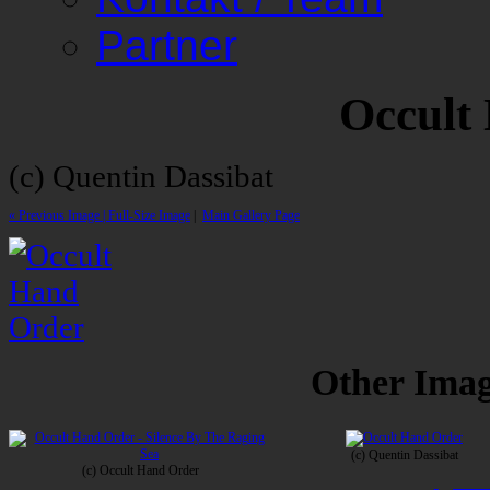
Partner
Occult
(c) Quentin Dassibat
« Previous Image |
Full-Size Image
|
Main Gallery Page
Other Image
(c) Quentin Dassibat
(c) Occult Hand Order