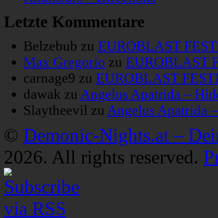
Letzte Kommentare
Belzebub
zu
EUROBLAST FESTIV
Max Gregorio
zu
EUROBLAST FE
carnage9
zu
EUROBLAST FESTIV
dawak
zu
Angelus Apatrida – Hid
Slaytheevil
zu
Angelus Apatrida 
©
Demonic-Nights.at – De
2026. All rights reserved.
P