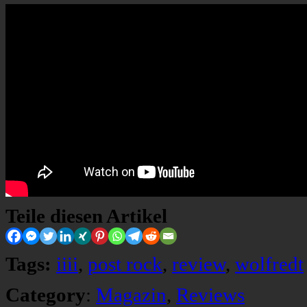
Teile diesen Artikel
Tags:
iiii
,
post rock
,
review
,
wolfredt
Category
:
Magazin
,
Reviews