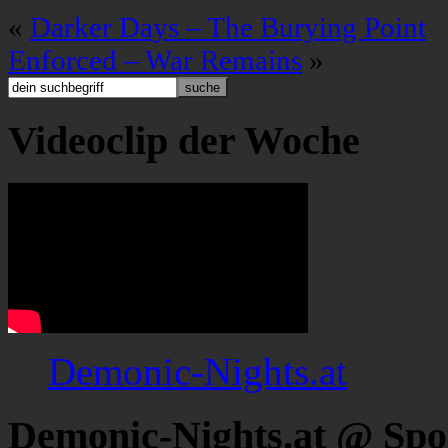
«
Darker Days – The Burying Point
Enforced – War Remains
»
Videoclip der Woche
Demonic-Nights.at
Demonic-Nights.at @ Spo