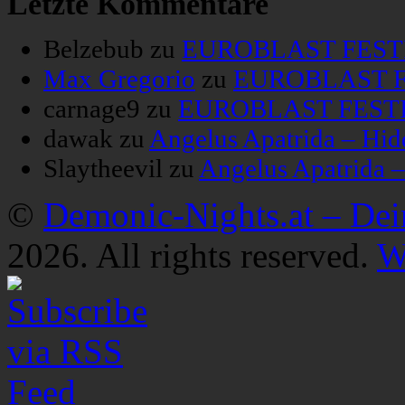
Letzte Kommentare
Belzebub
zu
EUROBLAST FESTIV
Max Gregorio
zu
EUROBLAST FE
carnage9
zu
EUROBLAST FESTIV
dawak
zu
Angelus Apatrida – Hid
Slaytheevil
zu
Angelus Apatrida 
©
Demonic-Nights.at – De
2026. All rights reserved.
W