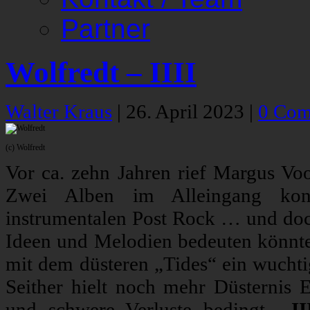
Partner
Wolfredt – IIII
Walter Kraus
|
26. April 2023
|
0 Com
(c) Wolfredt
Vor ca. zehn Jahren rief Margus Voo
Zwei Alben im Alleingang konze
instrumentalen Post Rock … und doch 
Ideen und Melodien bedeuten könnte
mit dem düsteren „Tides“ ein wuchtig
Seither hielt noch mehr Düsternis Ei
und schwere Verluste bedingt.
„II