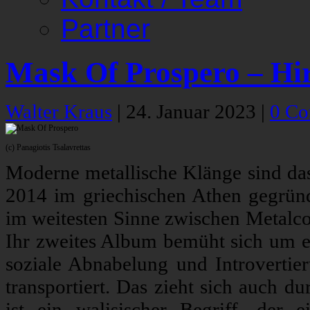
Partner
Mask Of Prospero – Hi
Walter Kraus
|
24. Januar 2023
|
0 C
(c) Panagiotis Tsalavrettas
Moderne metallische Klänge sind da
2014 im griechischen Athen gegründe
im weitesten Sinne zwischen Metalcor
Ihr zweites Album bemüht sich um ei
soziale Abnabelung und Introvertier
transportiert. Das zieht sich auch d
ist ein walisischer Begriff, der