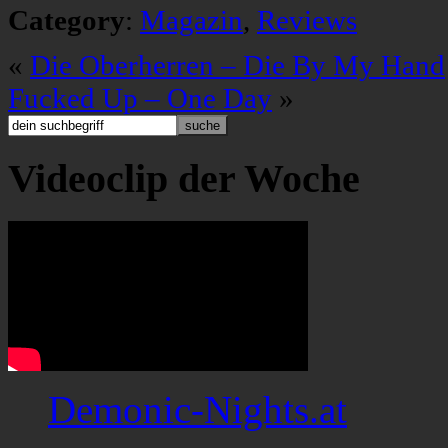
Category
:
Magazin
,
Reviews
«
Die Oberherren – Die By My Hand
Fucked Up – One Day
»
Videoclip der Woche
Demonic-Nights.at