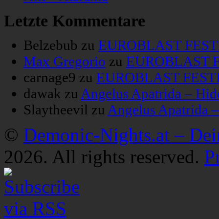
Letzte Kommentare
Belzebub
zu
EUROBLAST FESTIV
Max Gregorio
zu
EUROBLAST FE
carnage9
zu
EUROBLAST FESTIV
dawak
zu
Angelus Apatrida – Hid
Slaytheevil
zu
Angelus Apatrida 
©
Demonic-Nights.at – De
2026. All rights reserved.
P