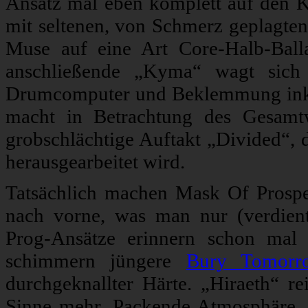
Ansatz mal eben komplett auf den K
mit seltenen, von Schmerz geplagten
Muse auf eine Art Core-Halb-Balla
anschließende „Kyma“ wagt sich 
Drumcomputer und Beklemmung inklu
macht in Betrachtung des Gesamt
grobschlächtige Auftakt „Divided“,
herausgearbeitet wird.
Tatsächlich machen Mask Of Prospe
nach vorne, was man nur (verdient
Prog-Ansätze erinnern schon ma
schimmern jüngere
Bury Tomorr
durchgeknallter Härte. „Hiraeth“ r
Sinne mehr. Packende Atmosphäre,