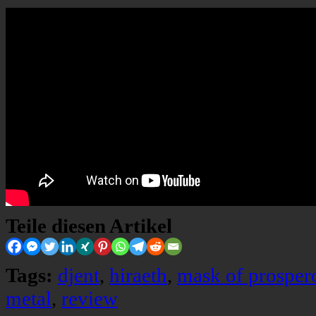
Teile diesen Artikel
Tags:
djent
,
hiraeth
,
mask of prosper
metal
,
review