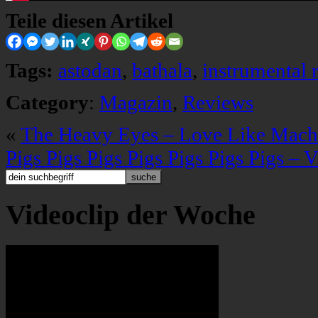
Teile diesen Artikel
Tags:
astodan
,
bathala
,
instrumental 
Category
:
Magazin
,
Reviews
«
The Heavy Eyes – Love Like Mach
Pigs Pigs Pigs Pigs Pigs Pigs Pigs – V
Videoclip der Woche