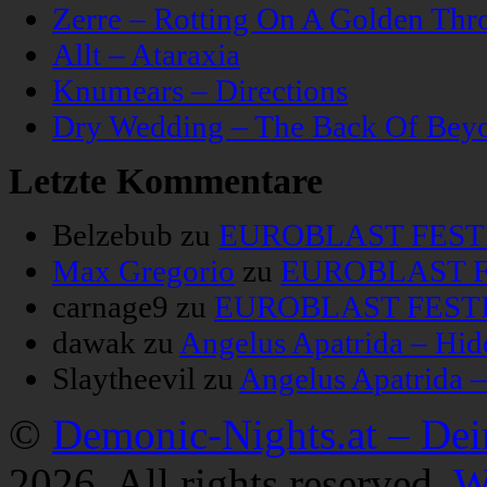
Zerre – Rotting On A Golden Thr
Allt – Ataraxia
Knumears – Directions
Dry Wedding – The Back Of Bey
Letzte Kommentare
Belzebub
zu
EUROBLAST FESTIV
Max Gregorio
zu
EUROBLAST FE
carnage9
zu
EUROBLAST FESTIV
dawak
zu
Angelus Apatrida – Hid
Slaytheevil
zu
Angelus Apatrida 
©
Demonic-Nights.at – De
2026. All rights reserved.
W