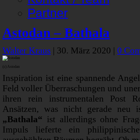
Partner
Astodan – Bathala
Walter Kraus
|
30. März 2020
|
0 Co
(c) Astodan
Inspiration ist eine spannende Angel
Feld voller Überraschungen und une
ihren rein instrumentalen Post R
Ansätzen, was nicht gerade neu i
„Bathala“
ist allerdings ohne Fra
Impuls lieferte ein philippinis
ausgehöhlten Bäumen begräbt. Ob ma