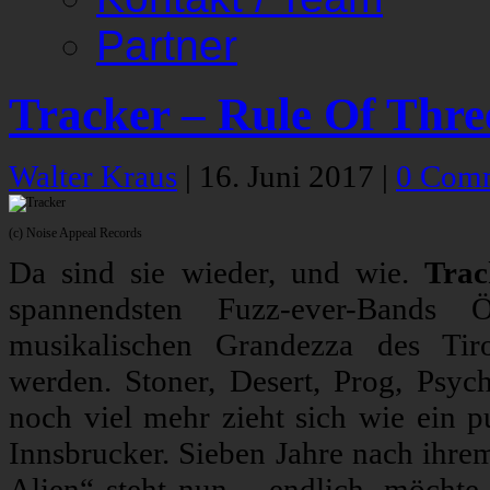
Partner
Tracker – Rule Of Thre
Walter Kraus
|
16. Juni 2017
|
0 Com
(c) Noise Appeal Records
Da sind sie wieder, und wie.
Trac
spannendsten Fuzz-ever-Bands 
musikalischen Grandezza des Tiro
werden. Stoner, Desert, Prog, Psyc
noch viel mehr zieht sich wie ein p
Innsbrucker. Sieben Jahre nach ihr
Alien“ steht nun – endlich, möcht