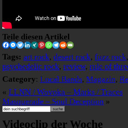
Teile diesen Artikel
Tags:
art rock
,
desert rock
,
fuzz rock
psychedelic rock
,
review
,
rule of thre
Category
:
Local Bands
,
Magazin
,
Re
«
LLNN / Wovoka – Marks / Traces
Masquerade – Soul Deception
»
Videoclip der Woche