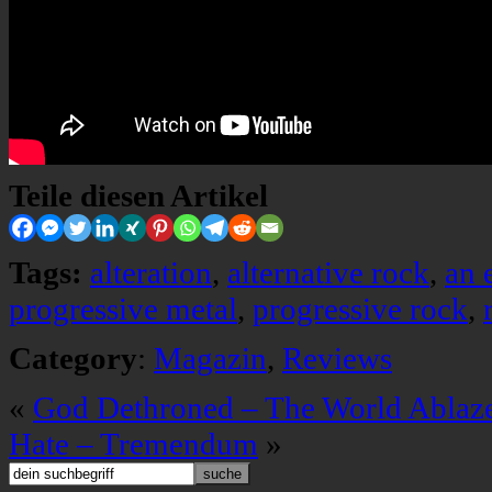
Teile diesen Artikel
Tags:
alteration
,
alternative rock
,
an 
progressive metal
,
progressive rock
,
Category
:
Magazin
,
Reviews
«
God Dethroned – The World Ablaz
Hate – Tremendum
»