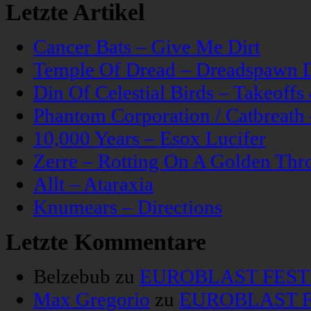
Letzte Artikel
Cancer Bats – Give Me Dirt
Temple Of Dread – Dreadspawn 
Din Of Celestial Birds – Takeoff
Phantom Corporation / Catbreat
10,000 Years – Esox Lucifer
Zerre – Rotting On A Golden Thr
Allt – Ataraxia
Knumears – Directions
Letzte Kommentare
Belzebub
zu
EUROBLAST FESTIV
Max Gregorio
zu
EUROBLAST FE