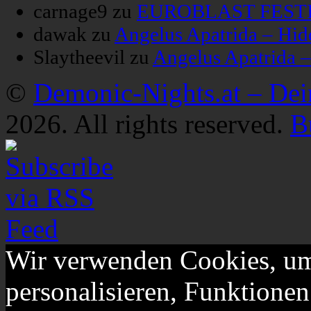
carnage9
zu
EUROBLAST FESTIV
dawak
zu
Angelus Apatrida – Hid
Slaytheevil
zu
Angelus Apatrida 
©
Demonic-Nights.at – De
2026. All rights reserved.
B
Wir verwenden Cookies, um
personalisieren, Funktionen