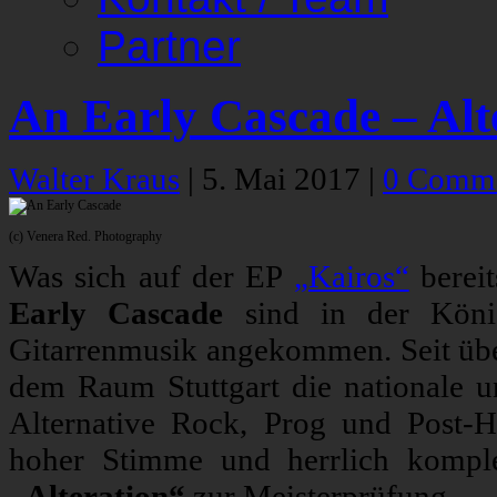
Partner
An Early Cascade – Alt
Walter Kraus
|
5. Mai 2017
|
0 Comm
(c) Venera Red. Photography
Was sich auf der EP
„Kairos“
bereit
Early Cascade
sind in der König
Gitarrenmusik angekommen. Seit über
dem Raum Stuttgart die nationale u
Alternative Rock, Prog und Post-
hoher Stimme und herrlich kompl
„Alteration“
zur Meisterprüfung.