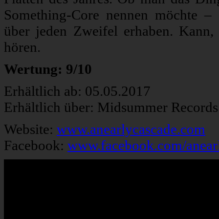
Something-Core nennen möchte – S
über jeden Zweifel erhaben. Kann
hören.
Wertung: 9/10
Erhältlich ab: 05.05.2017
Erhältlich über: Midsummer Records
Website:
www.anearlycascade.com
Facebook:
www.facebook.com/anear