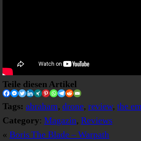
Teile diesen Artikel
Tags:
abraham
,
drone
,
review
,
the em
Category
:
Magazin
,
Reviews
«
Boris The Blade – Warpath