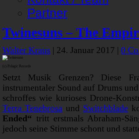
Partner
Twinesuns – The Empir
Walter Kraus
|
24. Januar 2017
|
0 C
(c) Pelagic Records
Setzt Musik Grenzen? Diese Fr
instrumentaler Sound auf Drums und B
schroffes wie kurioses Drone-Konst
Terra Tenebrosa
und
Switchblade
ko
Ended“
tritt erstmals Abraham-Sän
jedoch seine Stimme schont und stat