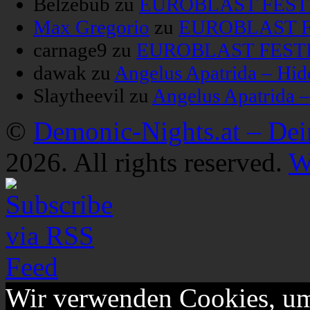
Belzebub
zu
EUROBLAST FESTIV
Max Gregorio
zu
EUROBLAST FE
carnage9
zu
EUROBLAST FESTIV
dawak
zu
Angelus Apatrida – Hid
Slaytheevil
zu
Angelus Apatrida 
©
Demonic-Nights.at – De
2026. All rights reserved.
W
Wir verwenden Cookies, um