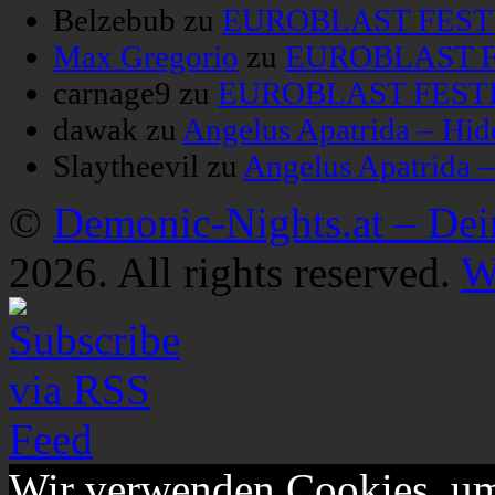
Belzebub
zu
EUROBLAST FESTIV
Max Gregorio
zu
EUROBLAST FE
carnage9
zu
EUROBLAST FESTIV
dawak
zu
Angelus Apatrida – Hid
Slaytheevil
zu
Angelus Apatrida 
©
Demonic-Nights.at – De
2026. All rights reserved.
W
Wir verwenden Cookies, um