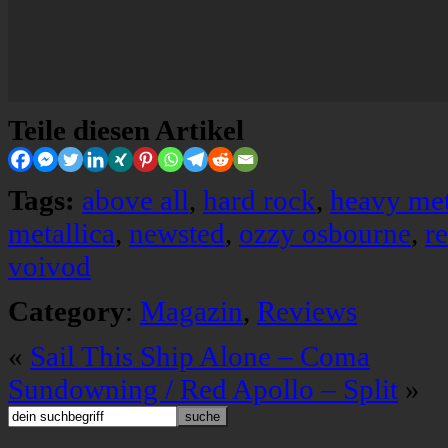
Teile diesen Artikel
Tags:
above all
,
hard rock
,
heavy met
metallica
,
newsted
,
ozzy osbourne
,
r
voivod
Category
:
Magazin
,
Reviews
«
Sail This Ship Alone – Coma
Sundowning / Red Apollo – Split
»