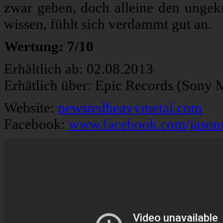
zwar geben, doch alleine den unge
wissen, fühlt sich verdammt gut an.
Wertung: 7/10
Erhältlich ab: 02.08.2013
Erhätlich über: Epic Records (Sony 
Website:
newstedheavymetal.com
Facebook:
www.facebook.com/jasonn