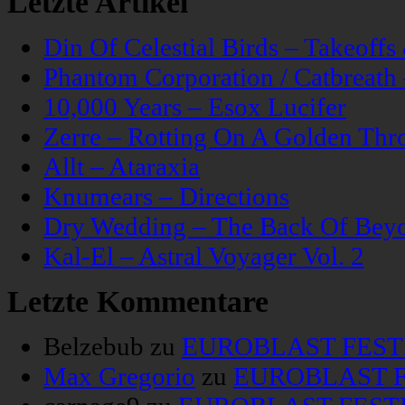
Letzte Artikel
Din Of Celestial Birds – Takeoff
Phantom Corporation / Catbreat
10,000 Years – Esox Lucifer
Zerre – Rotting On A Golden Thr
Allt – Ataraxia
Knumears – Directions
Dry Wedding – The Back Of Bey
Kal-El – Astral Voyager Vol. 2
Letzte Kommentare
Belzebub
zu
EUROBLAST FESTIV
Max Gregorio
zu
EUROBLAST FE