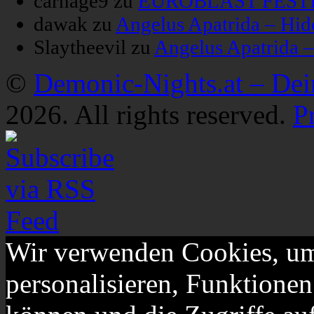
carnage9
zu
EUROBLAST FESTIV
dawak
zu
Angelus Apatrida – Hid
Slaytheevil
zu
Angelus Apatrida 
©
Demonic-Nights.at – De
2026. All rights reserved.
P
Wir verwenden Cookies, um
personalisieren, Funktionen