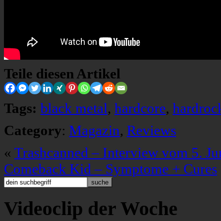
Teile diesen Artikel
Tags:
black metal
,
hardcore
,
hardroc
Category
:
Magazin
,
Reviews
«
Trashcanned – Interview vom 5. Ju
Comeback Kid – Symptome + Cures
Videoclip der Woche