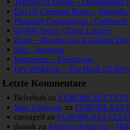
Temple Of Dread – Dreadspawn 
Din Of Celestial Birds – Takeoff
Phantom Corporation / Catbreat
10,000 Years – Esox Lucifer
Zerre – Rotting On A Golden Thr
Allt – Ataraxia
Knumears – Directions
Dry Wedding – The Back Of Bey
Letzte Kommentare
Belzebub
zu
EUROBLAST FESTIV
Max Gregorio
zu
EUROBLAST FE
carnage9
zu
EUROBLAST FESTIV
dawak
zu
Angelus Apatrida – Hid