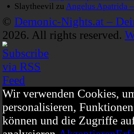
Slaytheevil
zu
Angelus Apatrida 
©
Demonic-Nights.at – De
2026. All rights reserved.
W
Wir verwenden Cookies, um
personalisieren, Funktionen
können und die Zugriffe au
analysieren.
Akzeptieren
Erf