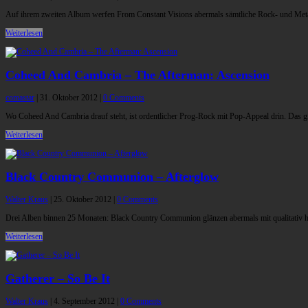
Auf ihrem zweiten Album werfen From Constant Visions abermals sämtliche Rock- und Metal
Weiterlesen
Coheed And Cambria – The Afterman: Ascension
comastar
|
31. Oktober 2012
|
0 Comments
Wo Coheed And Cambria drauf steht, ist ordentlicher Prog-Rock mit Pop-Appeal drin. Das gi
Weiterlesen
Black Country Communion – Afterglow
Walter Kraus
|
25. Oktober 2012
|
0 Comments
Drei Alben binnen 25 Monaten: Black Country Communion glänzen abermals mit qualitativ 
Weiterlesen
Gatherer – So Be It
Walter Kraus
|
4. September 2012
|
0 Comments