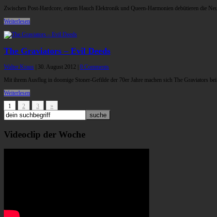
Zwischen Post-Hardcore, einem Hauch Elektronik und Queen-Harmonien debütieren die Neus
Weiterlesen
The Graviators – Evil Deeds
Walter Kraus
|
30. August 2012
|
0 Comments
Mit ihrem Ausflug in doomige Stoner-Gefilde der 70er Jahre machen sich The Graviators bei 
Weiterlesen
1
2
3
»
Videoclip der Woche