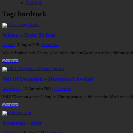
Partner
Tag: hardrock
Wilson – Right To Rise
comastar
|
3. August 2015
|
0 Comments
Weniger Hardcore mehr Groove: Wilson haben mit ihrem Zweitling eine kleine Richtungsände
Weiterlesen
Veil Of Deception – Deception Unveiled
Walter Kraus
|
15. November 2013
|
0 Comments
Veil Of Deception wurden Anfang des Jahres gegründet, um der heimischen Metalszene in de
Weiterlesen
Kvelertak – Meir
Walter Kraus
|
21. März 2013
|
0 Comments