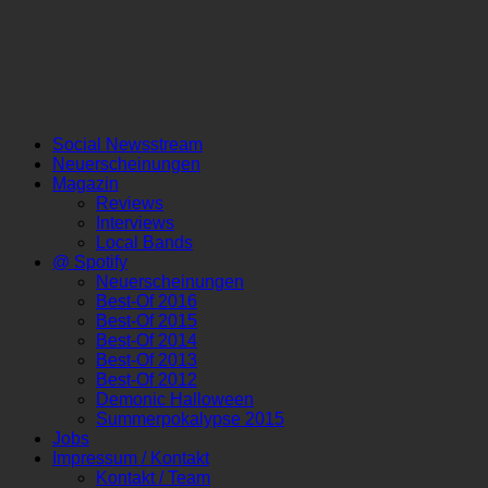
Social Newsstream
Neuerscheinungen
Magazin
Reviews
Interviews
Local Bands
@ Spotify
Neuerscheinungen
Best-Of 2016
Best-Of 2015
Best-Of 2014
Best-Of 2013
Best-Of 2012
Demonic Halloween
Summerpokalypse 2015
Jobs
Impressum / Kontakt
Kontakt / Team