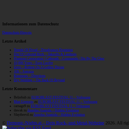
Informationen zum Datenschutz
Datenschutz-Hinweis
Letzte Artikel
Temple Of Dread – Dreadspawn Dominion
Din Of Celestial Birds – Takeoffs & Landings
Phantom Corporation / Catbreath – Commando / Die By The Claw
10,000 Years – Esox Lucifer
Zerre – Rotting On A Golden Throne
Allt – Ataraxia
Knumears – Directions
Dry Wedding – The Back Of Beyond
Letzte Kommentare
Belzebub
zu
EUROBLAST FESTIVAL 11 – Verlosung
Max Gregorio
zu
EUROBLAST FESTIVAL 11 – Verlosung
carnage9
zu
EUROBLAST FESTIVAL 11 – Verlosung
dawak
zu
Angelus Apatrida – Hidden Evolution
Slaytheevil
zu
Angelus Apatrida – Hidden Evolution
©
Demonic-Nights.at – Dein Rock- und Metal-Webzine
2026. All rig