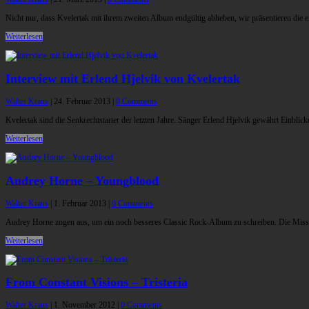
Nicht nur, dass Kvelertak mit ihrem zweiten Album endgültig abheben, wir präsentieren die 
Weiterlesen
Interview mit Erlend Hjelvik von Kvelertak
Walter Kraus
|
24. Februar 2013
|
0 Comments
Kvelertak sind die Senkrechtstarter der letzten Jahre. Sänger Erlend Hjelvik gewährt Einbli
Weiterlesen
Audrey Horne – Youngblood
Walter Kraus
|
1. Februar 2013
|
0 Comments
Audrey Horne zogen aus, um ein noch besseres Classic Rock-Album zu schreiben. Die Mission
Weiterlesen
From Constant Visions – Tristeria
Walter Kraus
|
1. November 2012
|
0 Comments