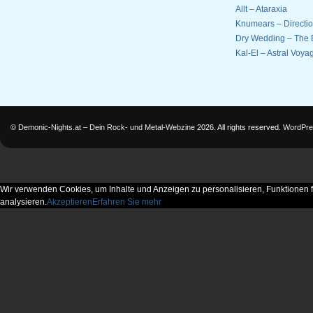
Allt – Ataraxia
Knumears – Directi
Dry Wedding – The 
Kal-El – Astral Voyag
©
Demonic-Nights.at – Dein Rock- und Metal-Webzine
2026. All rights reserved.
WordPre
Wir verwenden Cookies, um Inhalte und Anzeigen zu personalisieren, Funktionen f
analysieren.
Akzeptieren
Erfahren Sie mehr