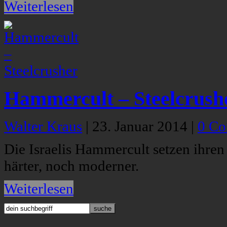
Weiterlesen
Hammercult – Steelcrush
Walter Kraus
|
23. Januar 2014
|
0 C
Die Israelis Hammercult setzen ihre
härter, noch moderner.
Weiterlesen