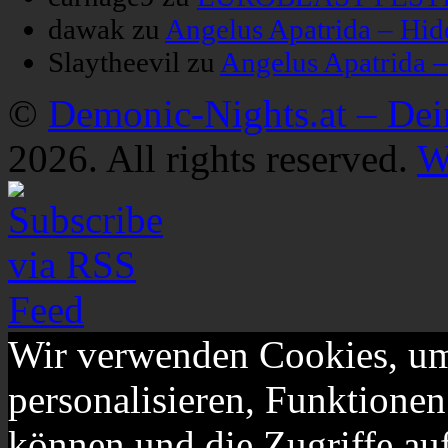
dawak
zu
Angelus Apatrida – Hid
Slaytheevil
zu
Angelus Apatrida 
©
Demonic-Nights.at – De
2026. All rights reserved.
W
Wir verwenden Cookies, um
personalisieren, Funktionen
können und die Zugriffe au