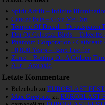
Spirit Adrift – Infinite Illuminatio
Cancer Bats – Give Me Dirt
Temple Of Dread – Dreadspawn 
Din Of Celestial Birds – Takeoff
Phantom Corporation / Catbreat
10,000 Years – Esox Lucifer
Zerre – Rotting On A Golden Thr
Allt – Ataraxia
Letzte Kommentare
Belzebub
zu
EUROBLAST FESTIV
Max Gregorio
zu
EUROBLAST FE
carnage9
zu
EUROBLAST FESTIV