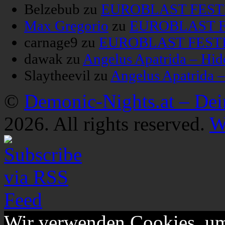
Belzebub
zu
EUROBLAST FESTIV
Max Gregorio
zu
EUROBLAST FE
carnage9
zu
EUROBLAST FESTIV
dawak
zu
Angelus Apatrida – Hid
Slaytheevil
zu
Angelus Apatrida 
©
Demonic-Nights.at – De
2026. All rights reserved.
W
Wir verwenden Cookies, um