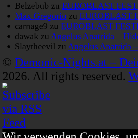
Belzebub
zu
EUROBLAST FESTIV
Max Gregorio
zu
EUROBLAST FE
carnage9
zu
EUROBLAST FESTIV
dawak
zu
Angelus Apatrida – Hid
Slaytheevil
zu
Angelus Apatrida 
©
Demonic-Nights.at – De
2026. All rights reserved.
W
Wir verwenden Cookies, um