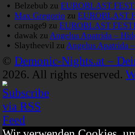
Belzebub
zu
EUROBLAST FESTIV
Max Gregorio
zu
EUROBLAST FE
carnage9
zu
EUROBLAST FESTIV
dawak
zu
Angelus Apatrida – Hid
Slaytheevil
zu
Angelus Apatrida 
©
Demonic-Nights.at – De
2026. All rights reserved.
W
Wir verwenden Cookies, um