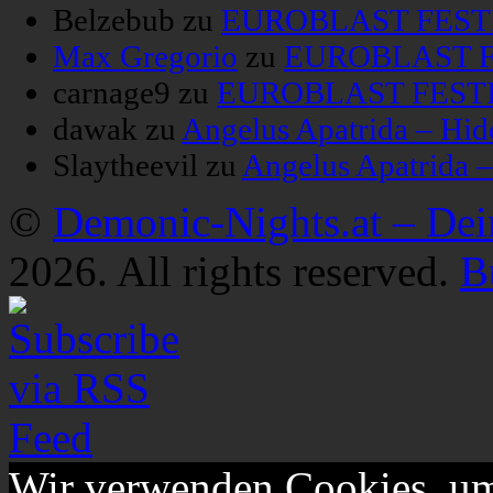
Belzebub
zu
EUROBLAST FESTIV
Max Gregorio
zu
EUROBLAST FE
carnage9
zu
EUROBLAST FESTIV
dawak
zu
Angelus Apatrida – Hid
Slaytheevil
zu
Angelus Apatrida 
©
Demonic-Nights.at – De
2026. All rights reserved.
B
Wir verwenden Cookies, um