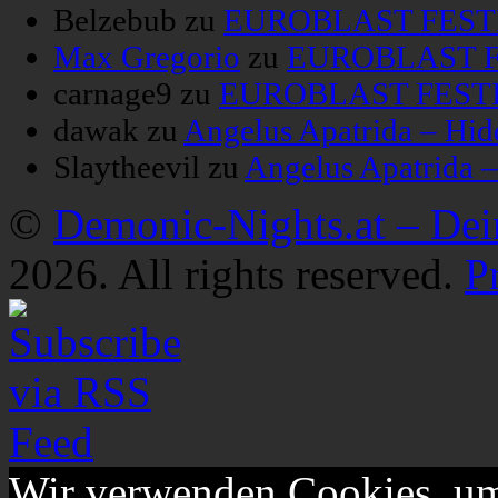
Belzebub
zu
EUROBLAST FESTIV
Max Gregorio
zu
EUROBLAST FE
carnage9
zu
EUROBLAST FESTIV
dawak
zu
Angelus Apatrida – Hid
Slaytheevil
zu
Angelus Apatrida 
©
Demonic-Nights.at – De
2026. All rights reserved.
P
Wir verwenden Cookies, um