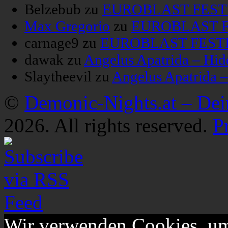
Belzebub
zu
EUROBLAST FESTIV
Max Gregorio
zu
EUROBLAST FE
carnage9
zu
EUROBLAST FESTIV
dawak
zu
Angelus Apatrida – Hid
Slaytheevil
zu
Angelus Apatrida 
©
Demonic-Nights.at – De
2026. All rights reserved.
P
Wir verwenden Cookies, um