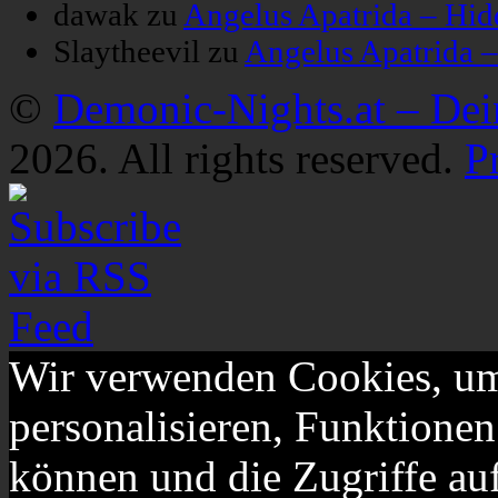
dawak
zu
Angelus Apatrida – Hid
Slaytheevil
zu
Angelus Apatrida 
©
Demonic-Nights.at – De
2026. All rights reserved.
P
Wir verwenden Cookies, um
personalisieren, Funktionen
können und die Zugriffe au