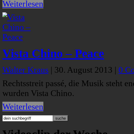
Weiterlesen
Vista Chino – Peace
Walter Kraus
|
30. August 2013
|
0 C
Rechtsstreit passé, die Musik steht e
wurden Vista Chino.
Weiterlesen