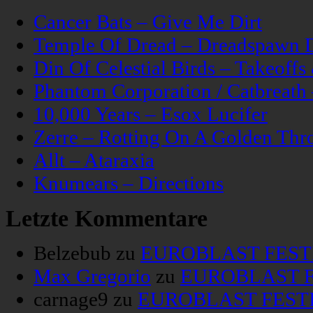
Cancer Bats – Give Me Dirt
Temple Of Dread – Dreadspawn 
Din Of Celestial Birds – Takeoff
Phantom Corporation / Catbreat
10,000 Years – Esox Lucifer
Zerre – Rotting On A Golden Thr
Allt – Ataraxia
Knumears – Directions
Letzte Kommentare
Belzebub
zu
EUROBLAST FESTIV
Max Gregorio
zu
EUROBLAST FE
carnage9
zu
EUROBLAST FESTIV