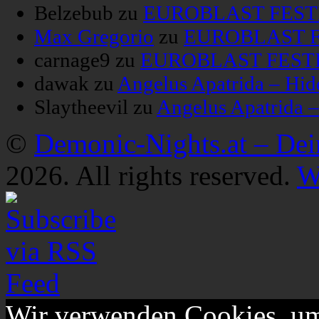
Belzebub
zu
EUROBLAST FESTIV
Max Gregorio
zu
EUROBLAST FE
carnage9
zu
EUROBLAST FESTIV
dawak
zu
Angelus Apatrida – Hid
Slaytheevil
zu
Angelus Apatrida 
©
Demonic-Nights.at – De
2026. All rights reserved.
W
Wir verwenden Cookies, um