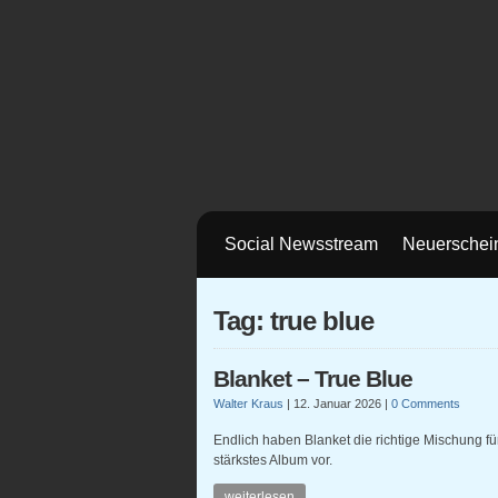
Social Newsstream
Neuerschei
Tag: true blue
Blanket – True Blue
Walter Kraus
|
12. Januar 2026
|
0 Comments
Endlich haben Blanket die richtige Mischung f
stärkstes Album vor.
weiterlesen