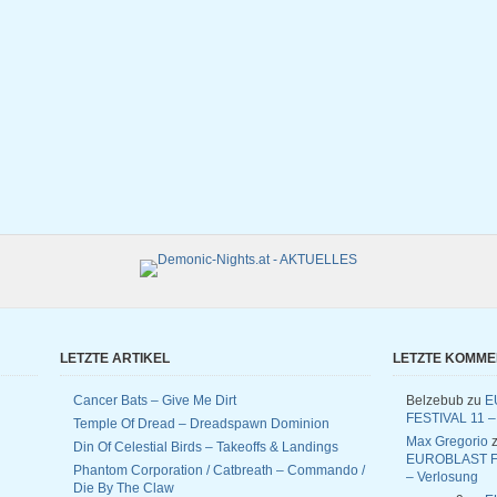
LETZTE ARTIKEL
LETZTE KOMM
Cancer Bats – Give Me Dirt
Belzebub
zu
E
FESTIVAL 11 –
Temple Of Dread – Dreadspawn Dominion
Max Gregorio
z
Din Of Celestial Birds – Takeoffs & Landings
EUROBLAST F
Phantom Corporation / Catbreath – Commando /
– Verlosung
Die By The Claw