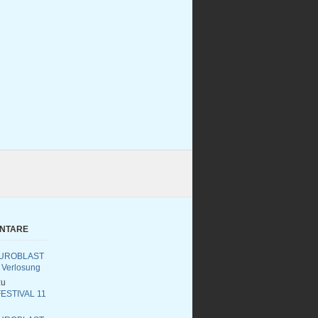
ENTARE
UROBLAST
 Verlosung
u
ESTIVAL 11