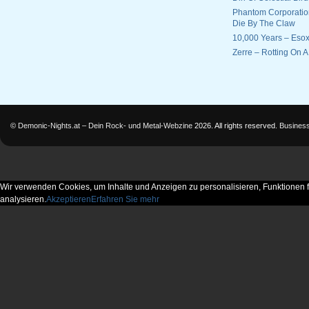
Phantom Corporatio
Die By The Claw
10,000 Years – Esox
Zerre – Rotting On 
©
Demonic-Nights.at – Dein Rock- und Metal-Webzine
2026. All rights reserved.
Busines
Wir verwenden Cookies, um Inhalte und Anzeigen zu personalisieren, Funktionen f
analysieren.
Akzeptieren
Erfahren Sie mehr