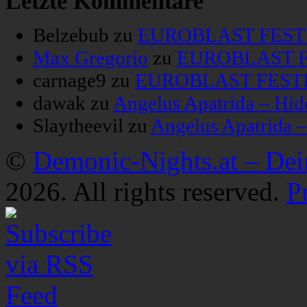
Letzte Kommentare
Belzebub
zu
EUROBLAST FESTIV
Max Gregorio
zu
EUROBLAST FE
carnage9
zu
EUROBLAST FESTIV
dawak
zu
Angelus Apatrida – Hid
Slaytheevil
zu
Angelus Apatrida 
©
Demonic-Nights.at – De
2026. All rights reserved.
P