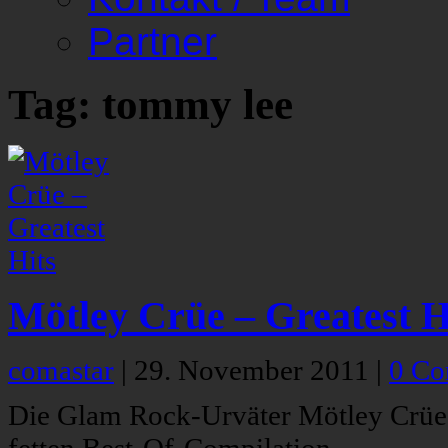
Partner
Tag: tommy lee
Mötley Crüe – Greatest H
comastar
|
29. November 2011
|
0 C
Die Glam Rock-Urväter Mötley Crüe f