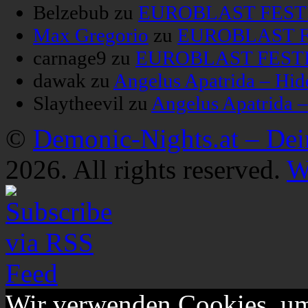
Belzebub
zu
EUROBLAST FESTIV
Max Gregorio
zu
EUROBLAST FE
carnage9
zu
EUROBLAST FESTIV
dawak
zu
Angelus Apatrida – Hid
Slaytheevil
zu
Angelus Apatrida 
©
Demonic-Nights.at – De
2026. All rights reserved.
W
Wir verwenden Cookies, um