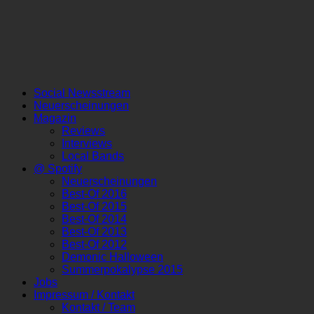
Social Newsstream
Neuerscheinungen
Magazin
Reviews
Interviews
Local Bands
@ Spotify
Neuerscheinungen
Best-Of 2016
Best-Of 2015
Best-Of 2014
Best-Of 2013
Best-Of 2012
Demonic Halloween
Summerpokalypse 2015
Jobs
Impressum / Kontakt
Kontakt / Team