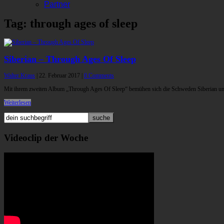
Partner
Tag: through ages of sleep
Siberian – Through Ages Of Sleep
Walter Kraus
|
22. Februar 2017
|
0 Comments
Mit ihrem zweiten Album „Through Ages Of Sleep“ bemühen sich die Schweden Siberian u
Weiterlesen
Videoclip der Woche