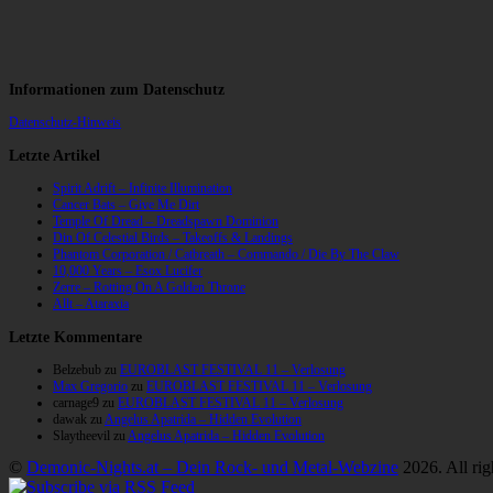
Informationen zum Datenschutz
Datenschutz-Hinweis
Letzte Artikel
Spirit Adrift – Infinite Illumination
Cancer Bats – Give Me Dirt
Temple Of Dread – Dreadspawn Dominion
Din Of Celestial Birds – Takeoffs & Landings
Phantom Corporation / Catbreath – Commando / Die By The Claw
10,000 Years – Esox Lucifer
Zerre – Rotting On A Golden Throne
Allt – Ataraxia
Letzte Kommentare
Belzebub
zu
EUROBLAST FESTIVAL 11 – Verlosung
Max Gregorio
zu
EUROBLAST FESTIVAL 11 – Verlosung
carnage9
zu
EUROBLAST FESTIVAL 11 – Verlosung
dawak
zu
Angelus Apatrida – Hidden Evolution
Slaytheevil
zu
Angelus Apatrida – Hidden Evolution
©
Demonic-Nights.at – Dein Rock- und Metal-Webzine
2026. All rig