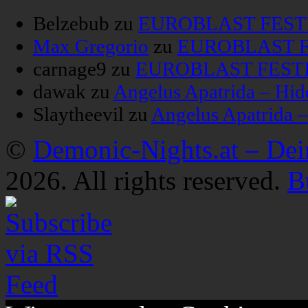
Belzebub
zu
EUROBLAST FESTIV
Max Gregorio
zu
EUROBLAST FE
carnage9
zu
EUROBLAST FESTIV
dawak
zu
Angelus Apatrida – Hid
Slaytheevil
zu
Angelus Apatrida 
©
Demonic-Nights.at – De
2026. All rights reserved.
B