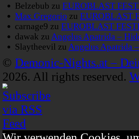
Belzebub
zu
EUROBLAST FESTIV
Max Gregorio
zu
EUROBLAST FE
carnage9
zu
EUROBLAST FESTIV
dawak
zu
Angelus Apatrida – Hid
Slaytheevil
zu
Angelus Apatrida 
©
Demonic-Nights.at – De
2026. All rights reserved.
W
Wir verwenden Cookies, um