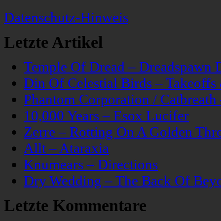
Datenschutz-Hinweis
Letzte Artikel
Temple Of Dread – Dreadspawn 
Din Of Celestial Birds – Takeoff
Phantom Corporation / Catbreat
10,000 Years – Esox Lucifer
Zerre – Rotting On A Golden Thr
Allt – Ataraxia
Knumears – Directions
Dry Wedding – The Back Of Bey
Letzte Kommentare