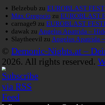
Belzebub
zu
EUROBLAST FESTIV
Max Gregorio
zu
EUROBLAST FE
carnage9
zu
EUROBLAST FESTIV
dawak
zu
Angelus Apatrida – Hid
Slaytheevil
zu
Angelus Apatrida 
©
Demonic-Nights.at – De
2026. All rights reserved.
W