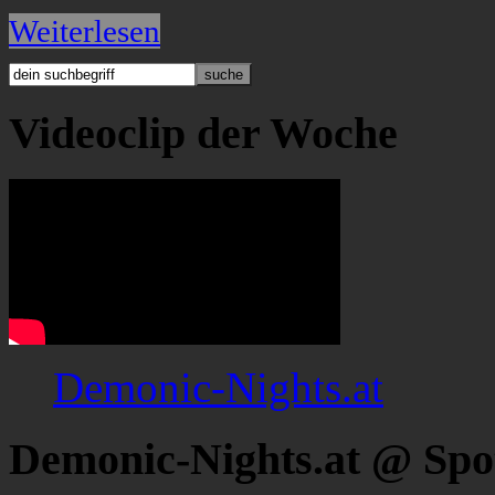
Weiterlesen
Videoclip der Woche
Demonic-Nights.at
Demonic-Nights.at @ Spo