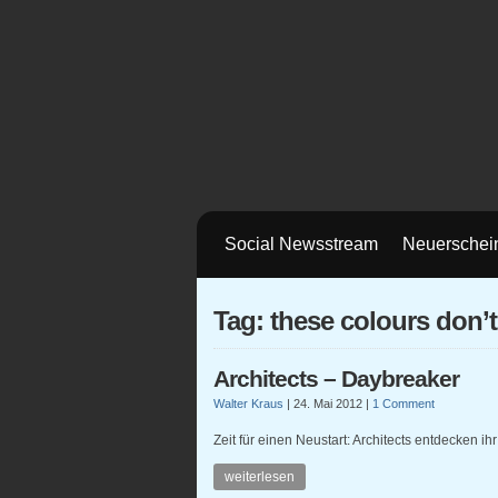
Social Newsstream
Neuerschei
Tag: these colours don’t
Architects – Daybreaker
Walter Kraus
|
24. Mai 2012
|
1 Comment
Zeit für einen Neustart: Architects entdecken ih
weiterlesen