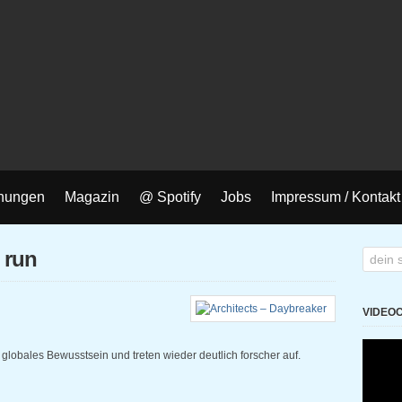
nungen
Magazin
@ Spotify
Jobs
Impressum / Kontakt
 run
VIDEO
r globales Bewusstsein und treten wieder deutlich forscher auf.