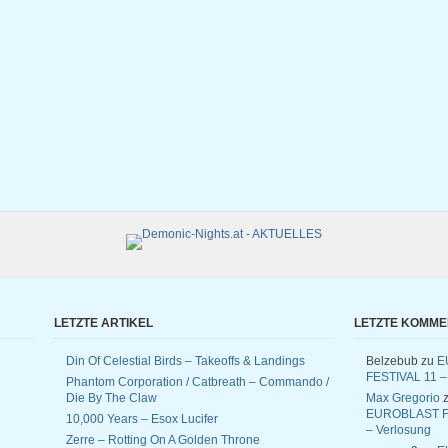
LETZTE ARTIKEL
LETZTE KOMM
Din Of Celestial Birds – Takeoffs & Landings
Belzebub
zu
E
FESTIVAL 11 –
Phantom Corporation / Catbreath – Commando /
Die By The Claw
Max Gregorio
z
EUROBLAST F
10,000 Years – Esox Lucifer
– Verlosung
Zerre – Rotting On A Golden Throne