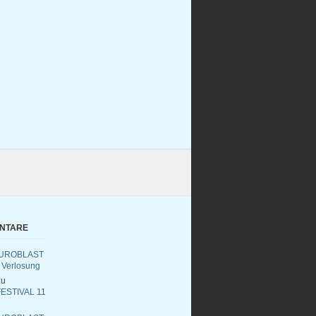
ENTARE
UROBLAST
 Verlosung
u
ESTIVAL 11