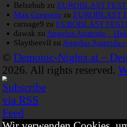
Belzebub
zu
EUROBLAST FESTIV
Max Gregorio
zu
EUROBLAST FE
carnage9
zu
EUROBLAST FESTIV
dawak
zu
Angelus Apatrida – Hid
Slaytheevil
zu
Angelus Apatrida 
©
Demonic-Nights.at – De
2026. All rights reserved.
W
Wir verwenden Cookies, um