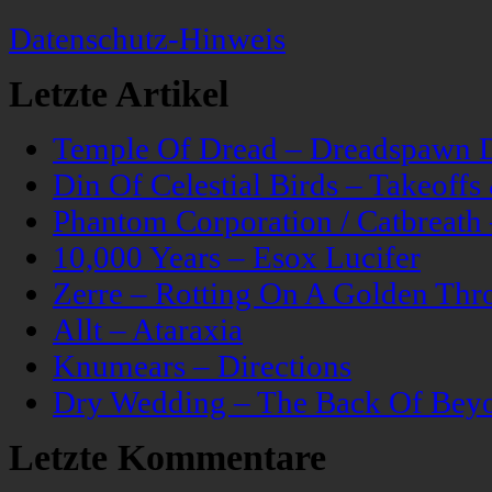
Datenschutz-Hinweis
Letzte Artikel
Temple Of Dread – Dreadspawn 
Din Of Celestial Birds – Takeoff
Phantom Corporation / Catbreat
10,000 Years – Esox Lucifer
Zerre – Rotting On A Golden Thr
Allt – Ataraxia
Knumears – Directions
Dry Wedding – The Back Of Bey
Letzte Kommentare