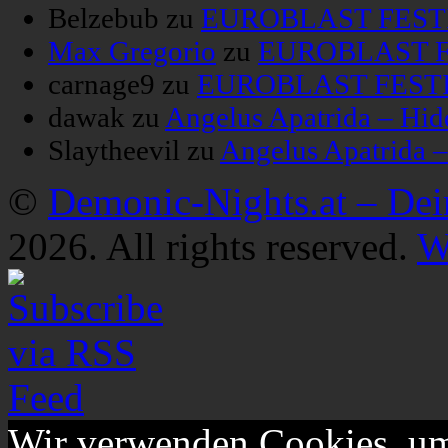
Belzebub
zu
EUROBLAST FESTIV
Max Gregorio
zu
EUROBLAST FE
carnage9
zu
EUROBLAST FESTIV
dawak
zu
Angelus Apatrida – Hid
Slaytheevil
zu
Angelus Apatrida 
©
Demonic-Nights.at – De
2026. All rights reserved.
W
Wir verwenden Cookies, um