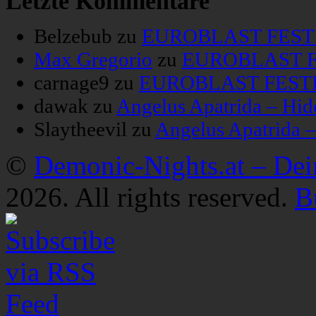
Letzte Kommentare
Belzebub
zu
EUROBLAST FESTIV
Max Gregorio
zu
EUROBLAST FE
carnage9
zu
EUROBLAST FESTIV
dawak
zu
Angelus Apatrida – Hid
Slaytheevil
zu
Angelus Apatrida 
©
Demonic-Nights.at – De
2026. All rights reserved.
B