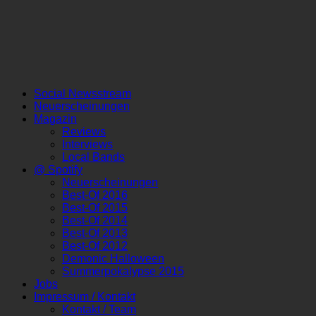
Social Newsstream
Neuerscheinungen
Magazin
Reviews
Interviews
Local Bands
@ Spotify
Neuerscheinungen
Best-Of 2016
Best-Of 2015
Best-Of 2014
Best-Of 2013
Best-Of 2012
Demonic Halloween
Summerpokalypse 2015
Jobs
Impressum / Kontakt
Kontakt / Team