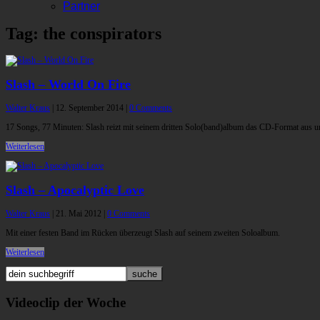
Partner
Tag: the conspirators
Slash – World On Fire
Walter Kraus
|
12. September 2014
|
0 Comments
17 Songs, 77 Minuten: Slash reizt mit seinem dritten Solo(band)album das CD-Format aus un
Weiterlesen
Slash – Apocalyptic Love
Walter Kraus
|
21. Mai 2012
|
0 Comments
Mit einer festen Band im Rücken überzeugt Slash auf seinem zweiten Soloalbum.
Weiterlesen
Videoclip der Woche