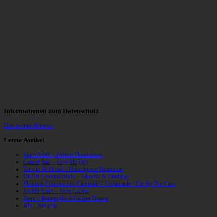
Informationen zum Datenschutz
Datenschutz-Hinweis
Letzte Artikel
Spirit Adrift – Infinite Illumination
Cancer Bats – Give Me Dirt
Temple Of Dread – Dreadspawn Dominion
Din Of Celestial Birds – Takeoffs & Landings
Phantom Corporation / Catbreath – Commando / Die By The Claw
10,000 Years – Esox Lucifer
Zerre – Rotting On A Golden Throne
Allt – Ataraxia