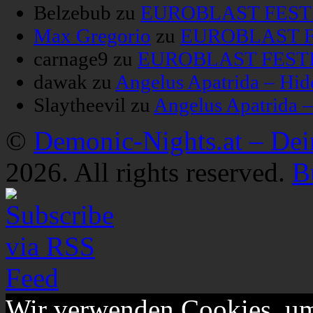
Belzebub
zu
EUROBLAST FESTIV
Max Gregorio
zu
EUROBLAST FE
carnage9
zu
EUROBLAST FESTIV
dawak
zu
Angelus Apatrida – Hid
Slaytheevil
zu
Angelus Apatrida 
©
Demonic-Nights.at – De
2026. All rights reserved.
B
Wir verwenden Cookies, um