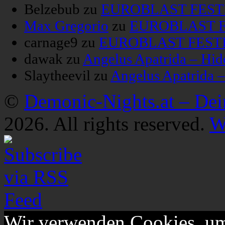
Belzebub
zu
EUROBLAST FESTIV
Max Gregorio
zu
EUROBLAST FE
carnage9
zu
EUROBLAST FESTIV
dawak
zu
Angelus Apatrida – Hid
Slaytheevil
zu
Angelus Apatrida 
©
Demonic-Nights.at – De
2026. All rights reserved.
W
Wir verwenden Cookies, um