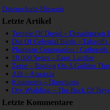
Datenschutz-Hinweis
Letzte Artikel
Temple Of Dread – Dreadspawn 
Din Of Celestial Birds – Takeoff
Phantom Corporation / Catbreat
10,000 Years – Esox Lucifer
Zerre – Rotting On A Golden Thr
Allt – Ataraxia
Knumears – Directions
Dry Wedding – The Back Of Bey
Letzte Kommentare