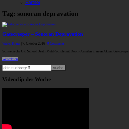
Partner
Tag: sonoran depravation
Gatecreeper – Sonoran Depravation
Walter Kraus
|
7. Oktober 2016
|
0 Comments
Schwedische Old School Death Metal-Schule mit Doom-Anteilen in neun Akten: Gatecreeper d
Weiterlesen
Videoclip der Woche