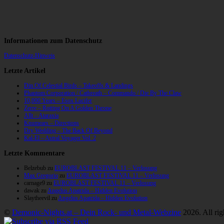
Informationen zum Datenschutz
Datenschutz-Hinweis
Letzte Artikel
Din Of Celestial Birds – Takeoffs & Landings
Phantom Corporation / Catbreath – Commando / Die By The Claw
10,000 Years – Esox Lucifer
Zerre – Rotting On A Golden Throne
Allt – Ataraxia
Knumears – Directions
Dry Wedding – The Back Of Beyond
Kal-El – Astral Voyager Vol. 2
Letzte Kommentare
Belzebub
zu
EUROBLAST FESTIVAL 11 – Verlosung
Max Gregorio
zu
EUROBLAST FESTIVAL 11 – Verlosung
carnage9
zu
EUROBLAST FESTIVAL 11 – Verlosung
dawak
zu
Angelus Apatrida – Hidden Evolution
Slaytheevil
zu
Angelus Apatrida – Hidden Evolution
©
Demonic-Nights.at – Dein Rock- und Metal-Webzine
2026. All rig