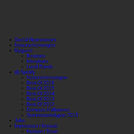
Social Newsstream
Neuerscheinungen
Magazin
Reviews
Interviews
Local Bands
@ Spotify
Neuerscheinungen
Best-Of 2016
Best-Of 2015
Best-Of 2014
Best-Of 2013
Best-Of 2012
Demonic Halloween
Summerpokalypse 2015
Jobs
Impressum / Kontakt
Kontakt / Team