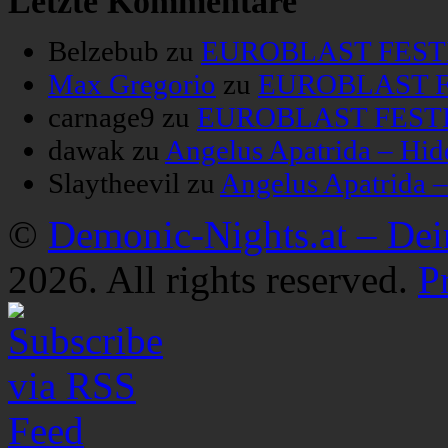
Letzte Kommentare
Belzebub
zu
EUROBLAST FESTIV
Max Gregorio
zu
EUROBLAST FE
carnage9
zu
EUROBLAST FESTIV
dawak
zu
Angelus Apatrida – Hid
Slaytheevil
zu
Angelus Apatrida 
©
Demonic-Nights.at – De
2026. All rights reserved.
P