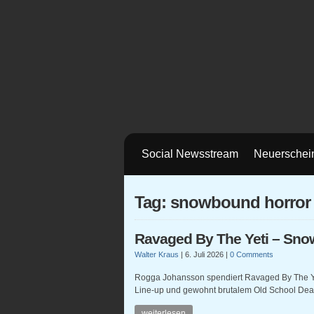
Social Newsstream
Neuerschei
Tag: snowbound horror
Ravaged By The Yeti – Sno
Walter Kraus
|
6. Juli 2026
|
0 Comments
Rogga Johansson spendiert Ravaged By The Ye
Line-up und gewohnt brutalem Old School Deat
weiterlesen