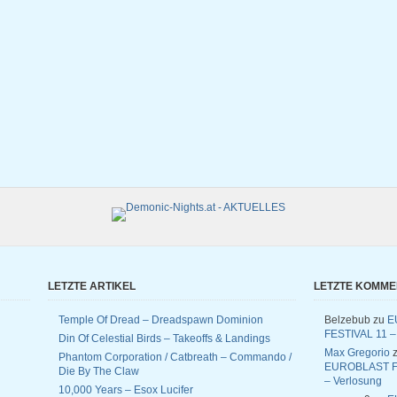
LETZTE ARTIKEL
LETZTE KOMM
Temple Of Dread – Dreadspawn Dominion
Belzebub
zu
E
FESTIVAL 11 –
Din Of Celestial Birds – Takeoffs & Landings
Max Gregorio
z
Phantom Corporation / Catbreath – Commando /
EUROBLAST F
Die By The Claw
– Verlosung
10,000 Years – Esox Lucifer