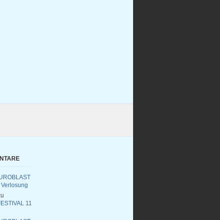
ENTARE
UROBLAST
 Verlosung
u
ESTIVAL 11